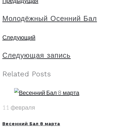
Навигация
Предыдущая
Предыдущая
по
Молодёжный Осенний Бал
записям
Следующий
Следующий
Следующая запись
Related Posts
11 февраля
Весенний Бал 8 марта