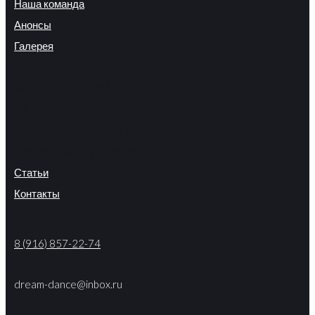
Наша команда
Анонсы
Галерея
Фото балов
Фото с занятий
Видео балов
Видео-интервью о балах
Видео выступлений
Статьи
Контакты
8 (916) 857-22-74
dream-dance@inbox.ru