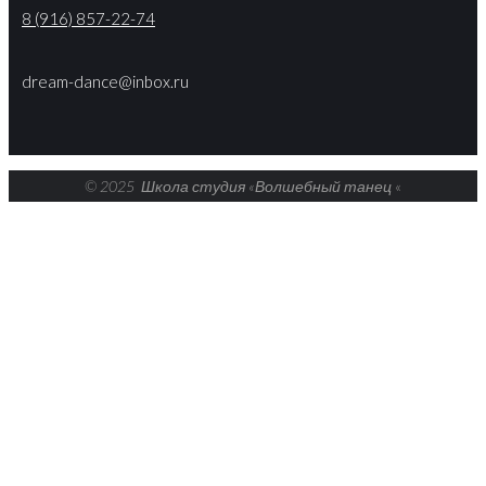
8 (916) 857-22-74
dream-dance@inbox.ru
© 2025 Школа студия «Волшебный танец
«