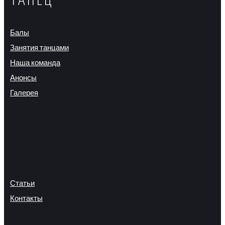
ТАНЕЦ"
Балы
Занятия танцами
Наша команда
Анонсы
Галерея
Фото балов
Фото с занятий
Видео балов
Видео-интервью о балах
Видео выступлений
Статьи
Контакты