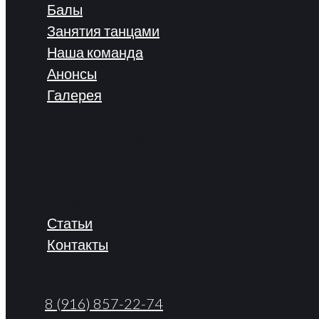
Балы
Занятия танцами
Наша команда
Анонсы
Галерея
Фото балов
Фото с занятий
Видео балов
Видео-интервью о балах
Видео выступлений
Статьи
Контакты
8 (916) 857-22-74