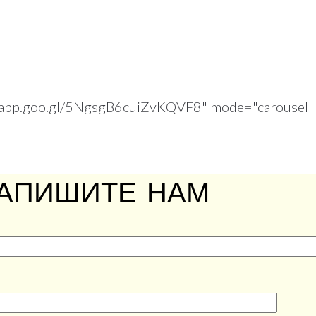
s.app.goo.gl/5NgsgB6cuiZvKQVF8" mode="carousel"
АПИШИТЕ НАМ