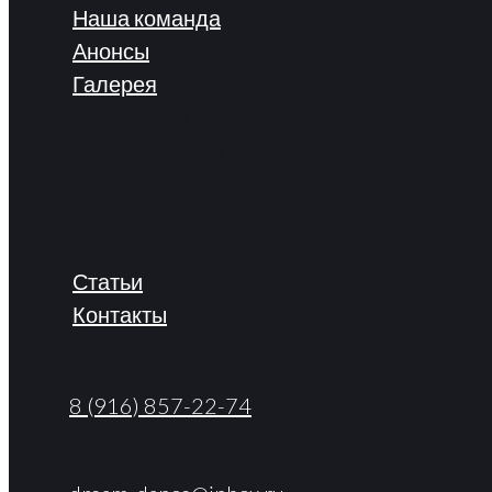
Наша команда
Анонсы
Галерея
Фото балов
Фото с занятий
Видео балов
Видео-интервью о балах
Видео выступлений
Статьи
Контакты
8 (916) 857-22-74