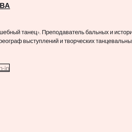
ВА
шебный танец». Преподаватель бальных и истор
ореограф выступлений и творческих танцевальны
n-in