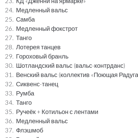
КД «Дженни на ярмарке»
Медленный вальс
Самба
Медленный фокстрот
Танго
Лотерея танцев
Гороховый бранль
Шотландский вальс (вальс-контрданс)
Венский вальс (коллектив «Поющая Радуга
Сиквенс-танец
Румба
Танго
Ручеёк + Котильон с лентами
Медленный вальс
Флэшмоб