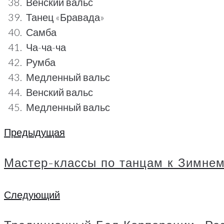
Венский вальс
Танец «Бравада»
Самба
Ча-ча-ча
Румба
Медленный вальс
Венский вальс
Медленный вальс
Предыдущая
Навигация
Предыдущая
по
Мастер-классы по танцам к Зимнем
записям
Следующий
Следующий