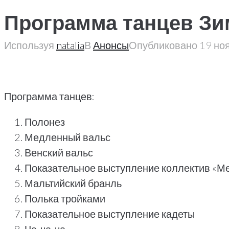
Программа танцев Зи
Используя
natalia
В
Анонсы
Опубликовано
19 но
Программа танцев:
Полонез
Медленный вальс
Венский вальс
Показательное выступление коллектив «М
Мальтийский бранль
Полька тройками
Показательное выступление кадеты