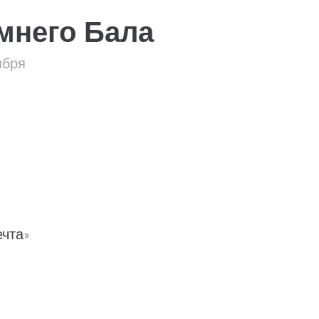
мнего Бала
ября
ечта»