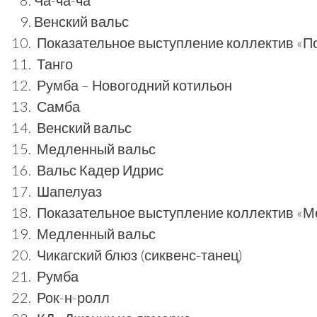
Ча-ча-ча
Венский вальс
Показательное выступление коллектив «П
Танго
Румба – Новогодний котильон
Самба
Венский вальс
Медленный вальс
Вальс Кадер Идрис
Шапелуаз
Показательное выступление коллектив «М
Медленный вальс
Чикагский блюз (сиквенс-танец)
Румба
Рок-н-ролл