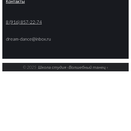
Контакты
8 (916) 857-22-74
dream-dance@inbox.ru
© 2025 Школа студия «Волшебный танец
«