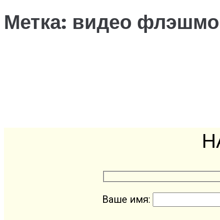
Метка:
видео флэшмо
Н
Ваше имя: