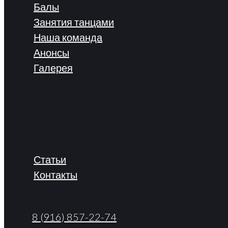
Балы
Занятия танцами
Наша команда
Анонсы
Галерея
Фото балов
Фото с занятий
Видео балов
Видео-интервью о балах
Видео выступлений
Статьи
Контакты
8 (916) 857-22-74