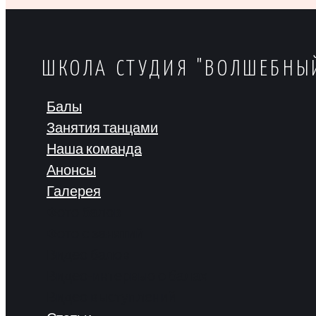
ШКОЛА СТУДИЯ "ВОЛШЕБНЫ
Балы
Занятия танцами
Наша команда
Анонсы
Галерея
Фото балов
Фото с занятий
Видео балов
Видео-интервью о балах
Видео выступлений