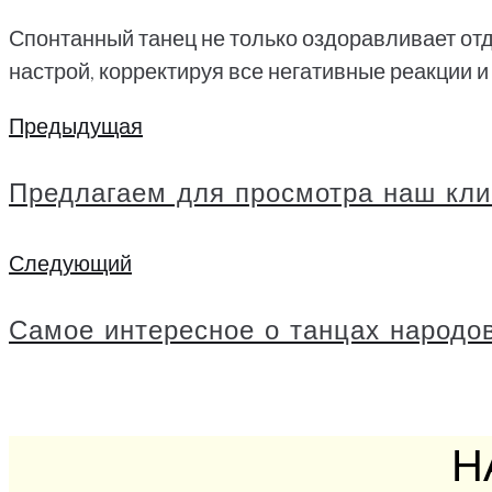
Спонтанный танец не только оздоравливает отд
настрой, корректируя все негативные реакции и
Предыдущая
Навигация
Предыдущая
по
Предлагаем для просмотра наш кли
записям
Следующий
Следующий
Самое интересное о танцах народо
Н