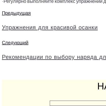
-Регулярно выполняйте комплекс упражнений д
Предыдущая
Навигация
Предыдущая
по
Упражнения для красивой осанки
записям
Следующий
Следующий
Рекомендации по выбору наряда дл
Н