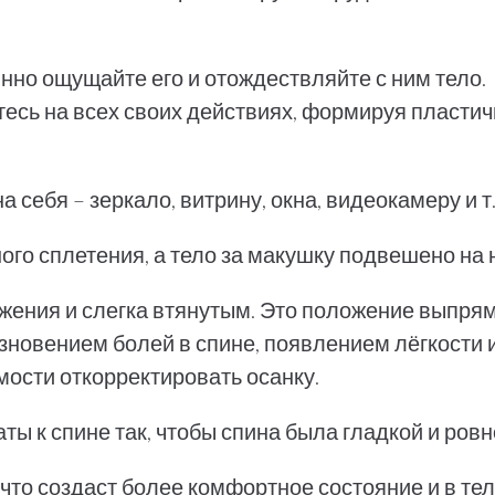
нно ощущайте его и отождествляйте с ним тело.
сь на всех своих действиях, формируя пластич
себя – зеркало, витрину, окна, видеокамеру и т.
ного сплетения, а тело за макушку подвешено на
яжения и слегка втянутым. Это положение выпря
зновением болей в спине, появлением лёгкости 
мости откорректировать осанку.
ы к спине так, чтобы спина была гладкой и ровн
то создаст более комфортное состояние и в тел