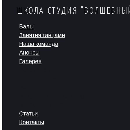
ШКОЛА СТУДИЯ "ВОЛШЕБНЫ
Балы
Занятия танцами
Наша команда
Анонсы
Галерея
Фото балов
Фото с занятий
Видео балов
Видео-интервью о балах
Видео выступлений
Статьи
Контакты