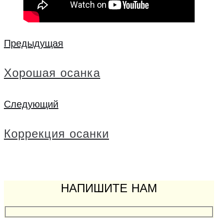
Навигация
Предыдущая
Предыдущая
по
Хорошая осанка
записям
Следующий
Следующий
Коррекция осанки
НАПИШИТЕ НАМ